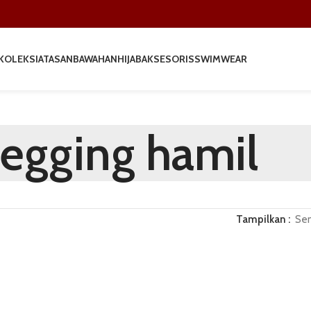
KOLEKSI
ATASAN
BAWAHAN
HIJAB
AKSESORIS
SWIMWEAR
legging hamil
Tampilkan
Se