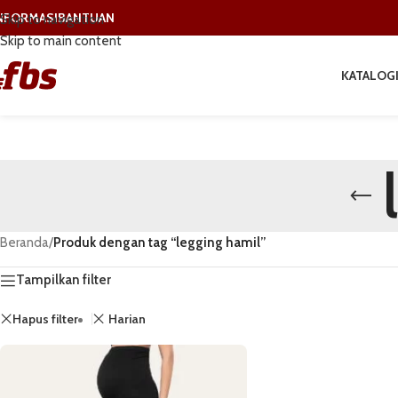
NFORMASI
BANTUAN
Skip to navigation
Skip to main content
KATALOG
Beranda
/
Produk dengan tag “legging hamil”
Tampilkan filter
Hapus filter
Harian