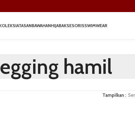
KOLEKSI
ATASAN
BAWAHAN
HIJAB
AKSESORIS
SWIMWEAR
legging hamil
Tampilkan
Se