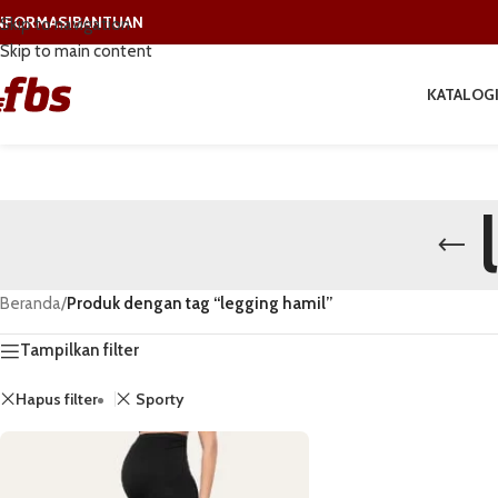
NFORMASI
BANTUAN
Skip to navigation
Skip to main content
KATALOG
Beranda
/
Produk dengan tag “legging hamil”
Tampilkan filter
Hapus filter
Sporty