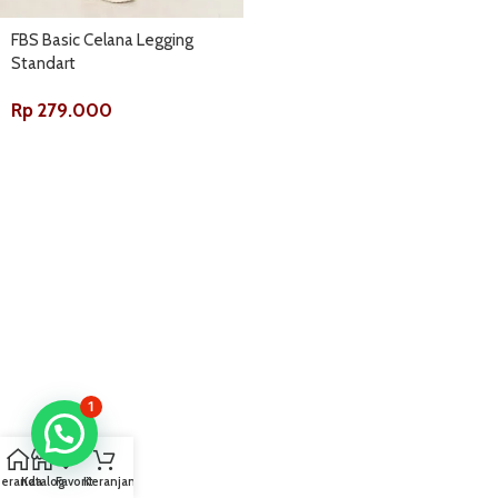
FBS Basic Celana Legging
Standart
Rp
279.000
1
Beranda
Katalog
Favorit
Keranjang