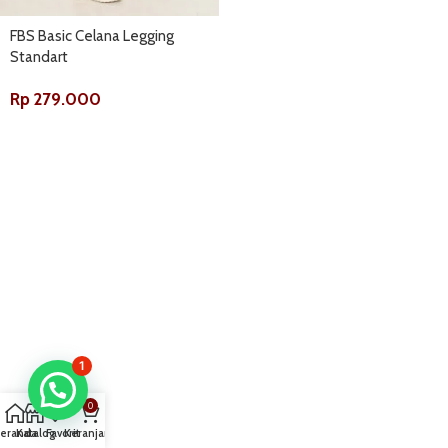
FBS Basic Celana Legging
Standart
Rp
279.000
1
0
eranda
Katalog
Favorit
Keranjang