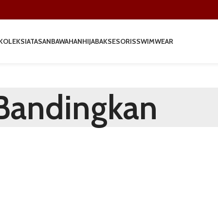
KOLEKSI
ATASAN
BAWAHAN
HIJAB
AKSESORIS
SWIMWEAR
Bandingkan