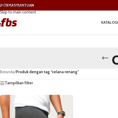
NFORMASI
BANTUAN
Skip to navigation
Skip to main content
KATALOG
Beranda
/
Produk dengan tag “celana renang”
Tampilkan filter