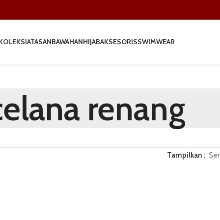
KOLEKSI
ATASAN
BAWAHAN
HIJAB
AKSESORIS
SWIMWEAR
celana renang
Tampilkan
Se